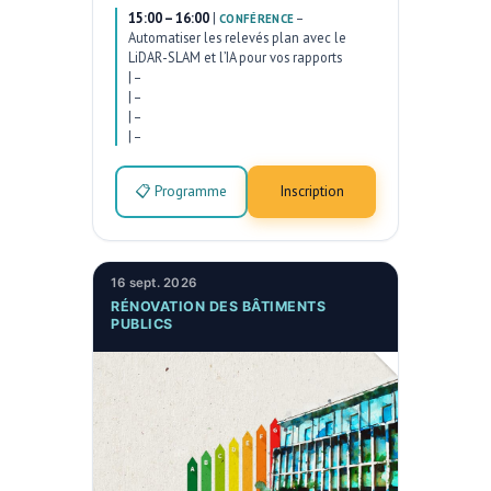
15:00 – 16:00
|
–
CONFÉRENCE
Automatiser les relevés plan avec le
LiDAR-SLAM et l’IA pour vos rapports
|
–
|
–
|
–
|
–
📋 Programme
Inscription
16 sept. 2026
RÉNOVATION DES BÂTIMENTS
PUBLICS