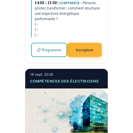
14:00 – 15:00
|
–
Mesurer,
CONFÉRENCE
piloter, transformer : comment structurer
une trajectoire énergétique
performante ?
|
–
|
–
|
–
📋 Programme
Inscription
16 sept. 2026
COMPÉTENCES DES ÉLECTRICIENS