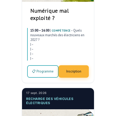
Numérique mal
exploité ?
15:00 – 16:00
|
–
Quels
COMPÉTENCE
nouveaux marchés des électriciens en
2027 ?
|
–
|
–
|
–
|
–
📋 Programme
Inscription
17 sept. 2026
RECHARGE DES VÉHICULES
ÉLECTRIQUES