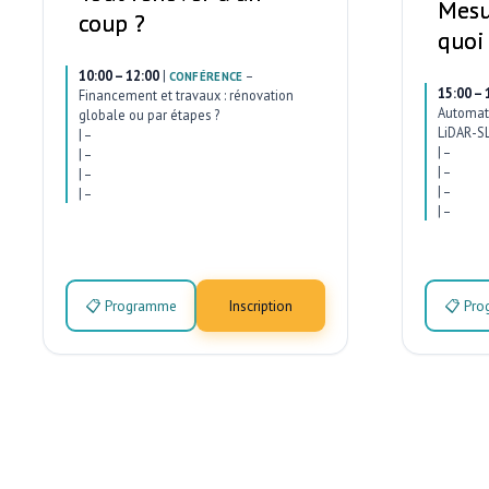
Mesu
coup ?
quoi
10:00 – 12:00
|
–
CONFÉRENCE
15:00 – 
Financement et travaux : rénovation
Automati
globale ou par étapes ?
LiDAR-SL
|
–
|
–
|
–
|
–
|
–
|
–
|
–
|
–
📋 Programme
Inscription
📋 Pr