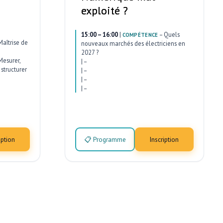
exploité ?
15:00 – 16:00
|
–
Quels
COMPÉTENCE
Maîtrise de
nouveaux marchés des électriciens en
2027 ?
Mesurer,
|
–
structurer
|
–
|
–
|
–
iption
📋 Programme
Inscription