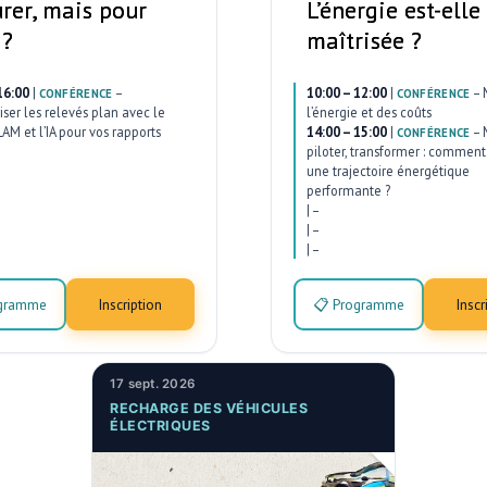
rer, mais pour
L’énergie est-elle
 ?
maîtrisée ?
16:00
|
–
10:00 – 12:00
|
–
CONFÉRENCE
CONFÉRENCE
ser les relevés plan avec le
l’énergie et des coûts
AM et l’IA pour vos rapports
14:00 – 15:00
|
–
CONFÉRENCE
piloter, transformer : comment 
une trajectoire énergétique
performante ?
|
–
|
–
|
–
ogramme
Inscription
📋 Programme
Inscr
17 sept. 2026
RECHARGE DES VÉHICULES
ÉLECTRIQUES