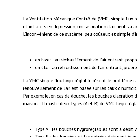
La Ventilation Mécanique Contrôlée (VMC) simple flux per
étant alors en dépression, une aspiration d’air neuf va a
L’inconvénient de ce système, peu coûteux et simple d’i
en hiver : au réchauffement de l’air entrant, propre
en été : au refroidissement de l’air entrant, propr
La VMC simple flux hygroréglable résout le problème car
renouvellement de l’air est basée sur les taux d’humidit
Par exemple, en cas de douche, les bouches d’aération de 
maison… Il existe deux types (A et B) de VMC hygrorégla
Type A : les bouches hygroréglables sont à débit va
Type B : les bouches et les entrées d’air sont hygr