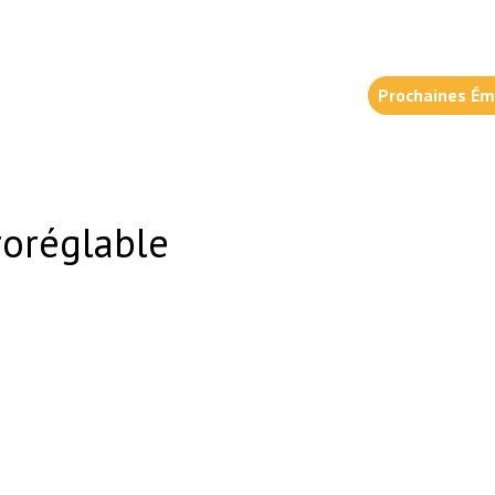
Prochaines Ém
roréglable