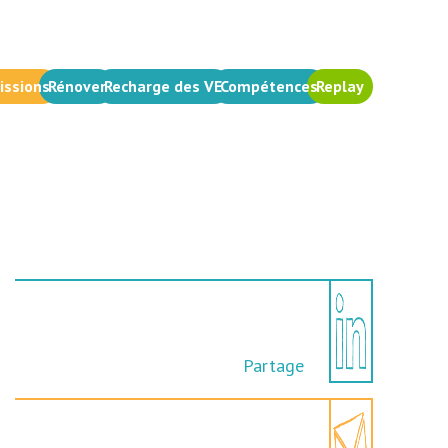
issions
Rénover
Recharge des VE
Compétences
Replay
Partage