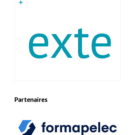
exte
À l’heure du Décret Tertiaire, des objectifs de
Partenaires
rénovation énergétique et de lutte contre
les passoires énergétiques, de l’essor des
objets communicants et du maintien à
domicile, le marché du bâtiment connecté
est en fort développement.