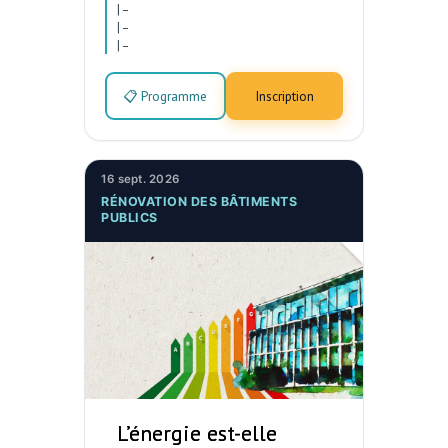
|
–
|
–
|
–
📋 Programme
Inscription
16 sept. 2026
RÉNOVATION DES BÂTIMENTS
PUBLICS
L’énergie est-elle