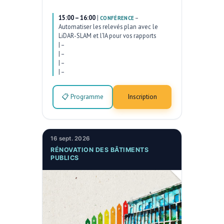
15:00 – 16:00
|
–
CONFÉRENCE
Automatiser les relevés plan avec le
LiDAR-SLAM et l’IA pour vos rapports
|
–
|
–
|
–
|
–
📋 Programme
Inscription
16 sept. 2026
RÉNOVATION DES BÂTIMENTS
PUBLICS