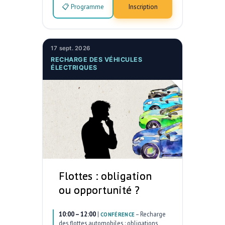
📋 Programme
Inscription
17 sept. 2026
RECHARGE DES VÉHICULES
ÉLECTRIQUES
Flottes : obligation
ou opportunité ?
10:00 – 12:00
|
–
Recharge
CONFÉRENCE
des flottes automobiles : obligations,