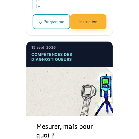
|
–
|
–
📋 Programme
Inscription
15 sept. 2026
COMPÉTENCES DES
DIAGNOSTIQUEURS
Mesurer, mais pour
quoi ?