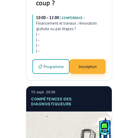
coup ?
10:00 – 12:00
|
–
CONFÉRENCE
Financement et travaux : rénovation
globale ou par étapes ?
|
–
|
–
|
–
|
–
📋 Programme
Inscription
15 sept. 2026
COMPÉTENCES DES
DIAGNOSTIQUEURS