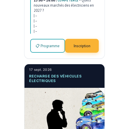
15:00 – 16:00
|
–
Quels
COMPÉTENCE
nouveaux marchés des électriciens en
2027 ?
|
–
|
–
|
–
|
–
📋 Programme
Inscription
17 sept. 2026
RECHARGE DES VÉHICULES
ÉLECTRIQUES