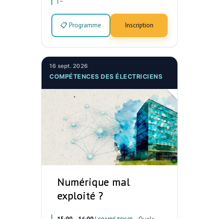
|
–
📋 Programme
Inscription
16 sept. 2026
COMPÉTENCES DES ÉLECTRICIENS
Numérique mal
exploité ?