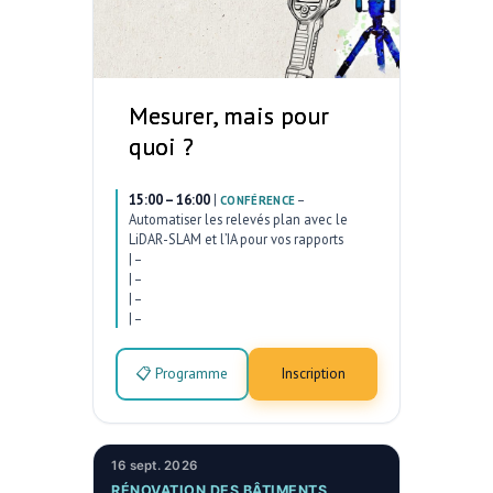
Mesurer, mais pour
quoi ?
15:00 – 16:00
|
–
CONFÉRENCE
Automatiser les relevés plan avec le
LiDAR-SLAM et l’IA pour vos rapports
|
–
|
–
|
–
|
–
📋 Programme
Inscription
16 sept. 2026
RÉNOVATION DES BÂTIMENTS