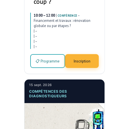
coup ?
10:00 – 12:00
|
–
CONFÉRENCE
Financement et travaux : rénovation
globale ou par étapes ?
|
–
|
–
|
–
|
–
📋 Programme
Inscription
15 sept. 2026
COMPÉTENCES DES
DIAGNOSTIQUEURS