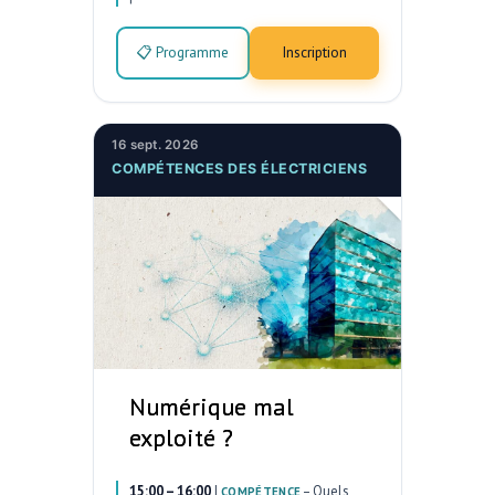
📋 Programme
Inscription
16 sept. 2026
COMPÉTENCES DES ÉLECTRICIENS
Numérique mal
exploité ?
15:00 – 16:00
|
–
Quels
COMPÉTENCE