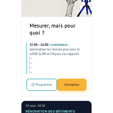
Mesurer, mais pour
quoi ?
15:00 – 16:00
|
–
CONFÉRENCE
Automatiser les relevés plan avec le
LiDAR-SLAM et l’IA pour vos rapports
|
–
|
–
|
–
|
–
📋 Programme
Inscription
16 sept. 2026
RÉNOVATION DES BÂTIMENTS