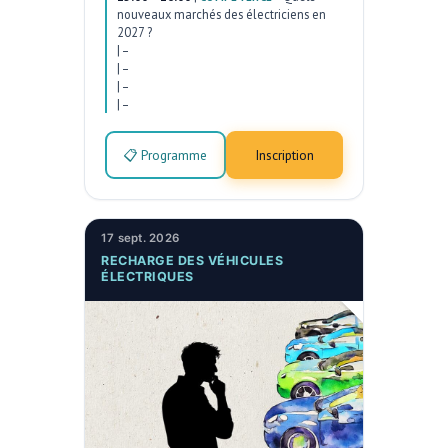
nouveaux marchés des électriciens en
2027 ?
|
–
|
–
|
–
|
–
📋 Programme
Inscription
17 sept. 2026
RECHARGE DES VÉHICULES
ÉLECTRIQUES