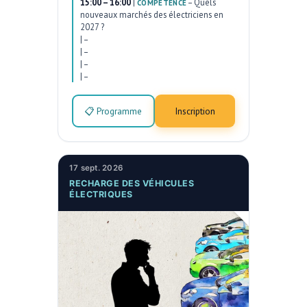
15:00 – 16:00
|
–
Quels
COMPÉTENCE
nouveaux marchés des électriciens en
2027 ?
|
–
|
–
|
–
|
–
📋 Programme
Inscription
17 sept. 2026
RECHARGE DES VÉHICULES
ÉLECTRIQUES