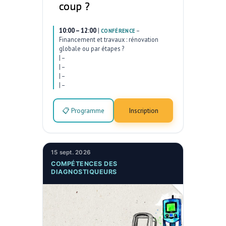
coup ?
10:00 – 12:00
|
–
CONFÉRENCE
Financement et travaux : rénovation
globale ou par étapes ?
|
–
|
–
|
–
|
–
📋 Programme
Inscription
15 sept. 2026
COMPÉTENCES DES
DIAGNOSTIQUEURS