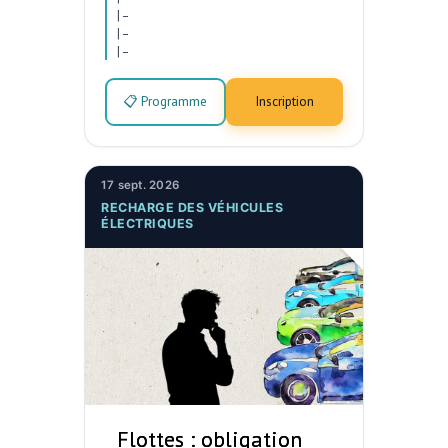
|
–
|
–
|
–
📋 Programme
Inscription
17 sept. 2026
RECHARGE DES VÉHICULES
ÉLECTRIQUES
Flottes : obligation