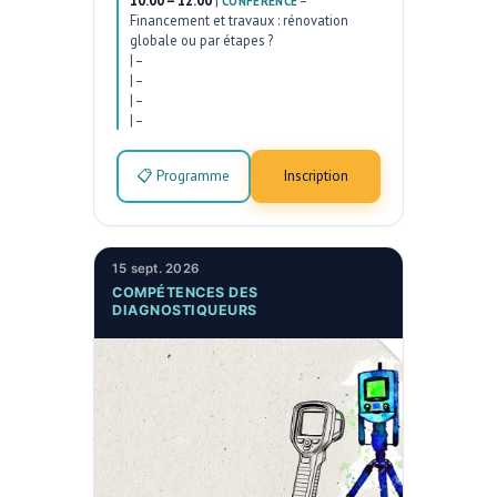
CONFÉRENCE
Financement et travaux : rénovation
globale ou par étapes ?
|
–
|
–
|
–
|
–
📋 Programme
Inscription
15 sept. 2026
COMPÉTENCES DES
DIAGNOSTIQUEURS