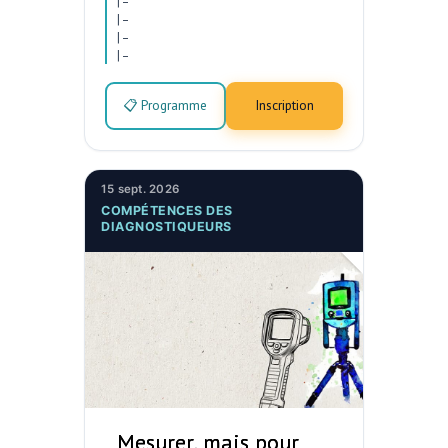
|
–
|
–
|
–
|
–
📋 Programme
Inscription
15 sept. 2026
COMPÉTENCES DES
DIAGNOSTIQUEURS
Mesurer, mais pour