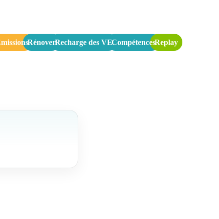
missions
Rénover
Recharge des VE
Compétences
Replay