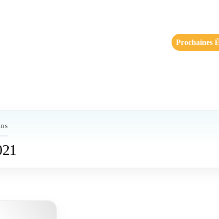
Prochaines É
ons
021