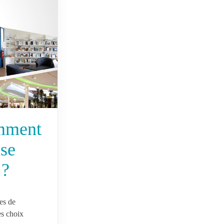
omment
ise
 ?
es de
es choix