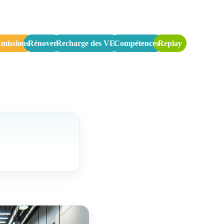
missions
Rénover
Recharge des VE
Compétences
Replay