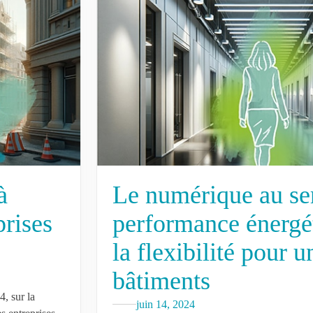
à
Le numérique au ser
prises
performance énergét
la flexibilité pour u
bâtiments
4, sur la
juin 14, 2024