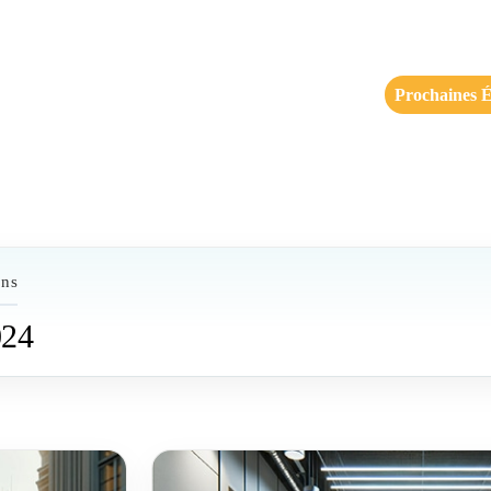
Prochaines É
ons
024