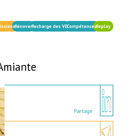
issions
Rénover
Recharge des VE
Compétences
Replay
pAmiante
Partage