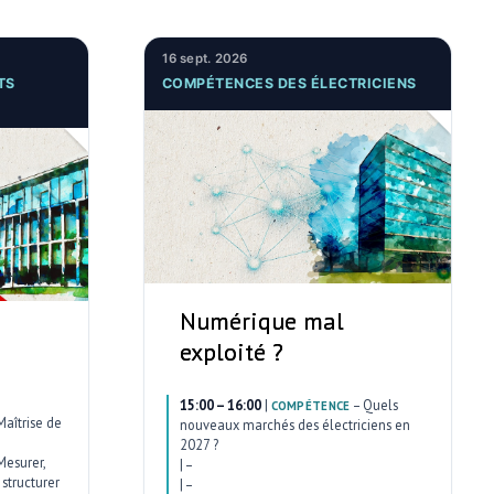
16 sept. 2026
TS
COMPÉTENCES DES ÉLECTRICIENS
Numérique mal
exploité ?
15:00 – 16:00
|
–
Quels
COMPÉTENCE
Maîtrise de
nouveaux marchés des électriciens en
2027 ?
Mesurer,
|
–
structurer
|
–