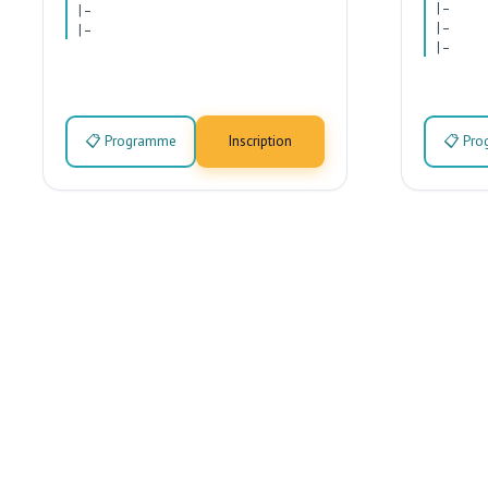
|
–
|
–
|
–
|
–
|
–
📋 Programme
Inscription
📋 Pr