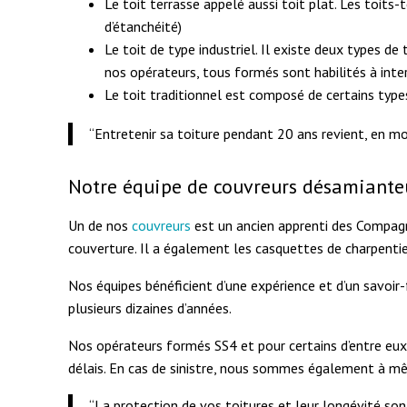
Le toit terrasse appelé aussi toit plat. Les toit
d’étanchéité)
Le toit de type industriel. Il existe deux types de
nos opérateurs, tous formés sont habilités à inte
Le toit traditionnel est composé de certains types
“Entretenir sa toiture pendant 20 ans revient, en m
Notre équipe de couvreurs désamiante
Un de nos
couvreurs
est un ancien apprenti des Compagno
couverture. Il a également les casquettes de charpentie
Nos équipes bénéficient d’une expérience et d’un savoir
plusieurs dizaines d’années.
Nos opérateurs formés SS4 et pour certains d’entre eux S
délais. En cas de sinistre, nous sommes également à m
“La protection de vos toitures et leur longévité son