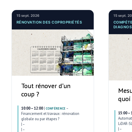
15 sept. 2026
15 sept. 2
RÉNOVATION DES COPROPRIÉTÉS
COMPÉTE
DIAGNOS
Tout rénover d’un
Mesu
coup ?
quoi
10:00 – 12:00
|
–
CONFÉRENCE
15:00 – 
Financement et travaux : rénovation
Automati
globale ou par étapes ?
LiDAR-SL
|
–
|
–
|
–