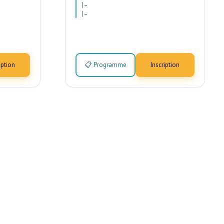
|
–
|
–
iption
📋 Programme
Inscription