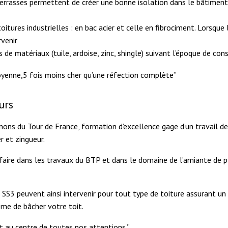
s-terrasses permettent de créer une bonne isolation dans le bâtimen
 toitures industrielles : en bac acier et celle en fibrociment. Lorsqu
rvenir
 de matériaux (tuile, ardoise, zinc, shingle) suivant l’époque de con
oyenne,5 fois moins cher qu’une réfection complète”
urs
ns du Tour de France, formation d’excellence gage d’un travail de 
r et zingueur.
-faire dans les travaux du BTP et dans le domaine de l’amiante de p
S3 peuvent ainsi intervenir pour tout type de toiture assurant un tr
ême de bâcher votre toit.
t au centre de toutes nos attentions.”