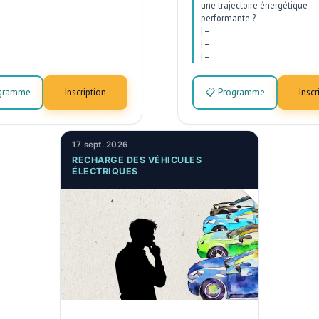
une trajectoire énergétique
performante ?
|
–
|
–
|
–
ogramme
Inscription
📋 Programme
Inscr
17 sept. 2026
RECHARGE DES VÉHICULES
ÉLECTRIQUES