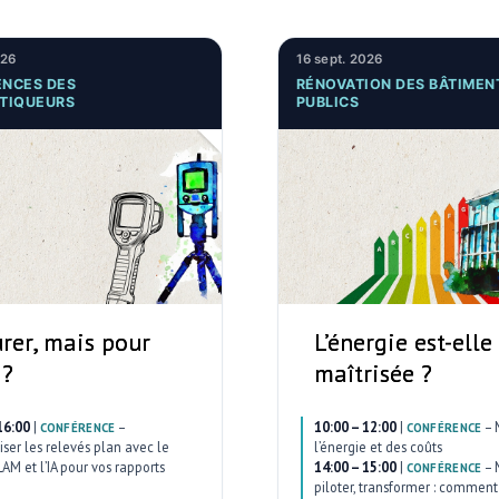
026
16 sept. 2026
NCES DES
RÉNOVATION DES BÂTIMEN
TIQUEURS
PUBLICS
rer, mais pour
L’énergie est-elle
 ?
maîtrisée ?
16:00
|
–
10:00 – 12:00
|
–
CONFÉRENCE
CONFÉRENCE
ser les relevés plan avec le
l’énergie et des coûts
AM et l’IA pour vos rapports
14:00 – 15:00
|
–
CONFÉRENCE
piloter, transformer : comment 