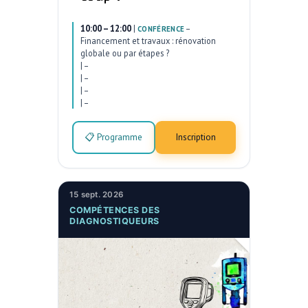
10:00 – 12:00
|
–
CONFÉRENCE
Financement et travaux : rénovation
globale ou par étapes ?
|
–
|
–
|
–
|
–
📋 Programme
Inscription
15 sept. 2026
COMPÉTENCES DES
DIAGNOSTIQUEURS