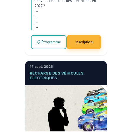
nouveaux marchés des électriciens en
2027 ?
|
–
|
–
|
–
|
–
📋 Programme
Inscription
17 sept. 2026
RECHARGE DES VÉHICULES
ÉLECTRIQUES