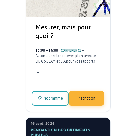
Mesurer, mais pour
quoi ?
15:00 – 16:00
|
–
CONFÉRENCE
Automatiser les relevés plan avec le
LiDAR-SLAM et l’IA pour vos rapports
|
–
|
–
|
–
|
–
📋 Programme
Inscription
16 sept. 2026
RÉNOVATION DES BÂTIMENTS
PUBLICS