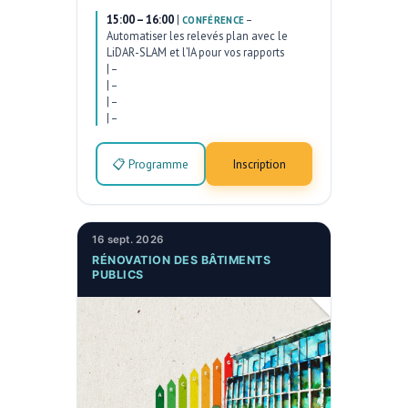
15:00 – 16:00
|
–
CONFÉRENCE
Automatiser les relevés plan avec le
LiDAR-SLAM et l’IA pour vos rapports
|
–
|
–
|
–
|
–
📋 Programme
Inscription
16 sept. 2026
RÉNOVATION DES BÂTIMENTS
PUBLICS