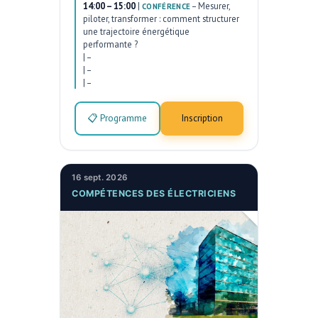
14:00 – 15:00
|
–
Mesurer,
CONFÉRENCE
piloter, transformer : comment structurer
une trajectoire énergétique
performante ?
|
–
|
–
|
–
📋 Programme
Inscription
16 sept. 2026
COMPÉTENCES DES ÉLECTRICIENS