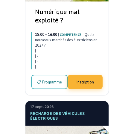
Numérique mal
exploité ?
15:00 – 16:00
|
–
Quels
COMPÉTENCE
nouveaux marchés des électriciens en
2027 ?
|
–
|
–
|
–
|
–
📋 Programme
Inscription
17 sept. 2026
RECHARGE DES VÉHICULES
ÉLECTRIQUES