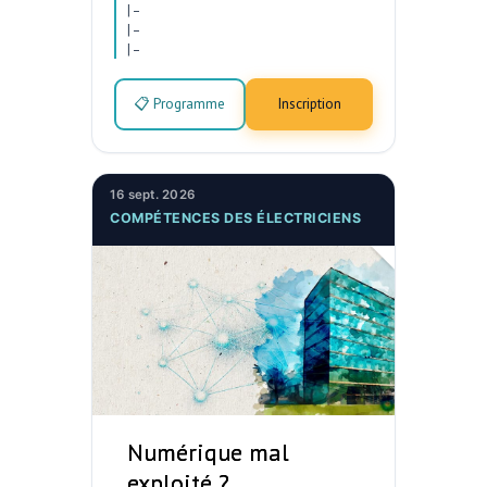
|
–
|
–
|
–
📋 Programme
Inscription
16 sept. 2026
COMPÉTENCES DES ÉLECTRICIENS
Numérique mal
exploité ?