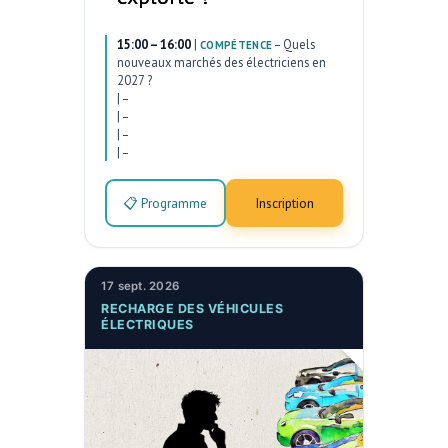
15:00 – 16:00
|
–
Quels
COMPÉTENCE
nouveaux marchés des électriciens en
2027 ?
|
–
|
–
|
–
|
–
📋 Programme
Inscription
17 sept. 2026
RECHARGE DES VÉHICULES
ÉLECTRIQUES