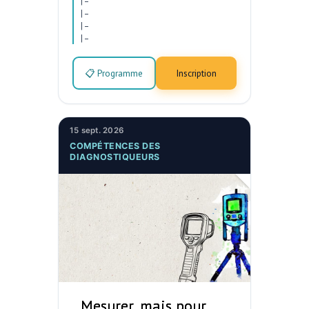
|
–
|
–
|
–
|
–
📋 Programme
Inscription
15 sept. 2026
COMPÉTENCES DES
DIAGNOSTIQUEURS
Mesurer, mais pour