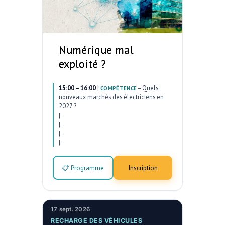
Numérique mal
exploité ?
15:00 – 16:00
|
–
Quels
COMPÉTENCE
nouveaux marchés des électriciens en
2027 ?
|
–
|
–
|
–
|
–
📋 Programme
Inscription
17 sept. 2026
RECHARGE DES VÉHICULES