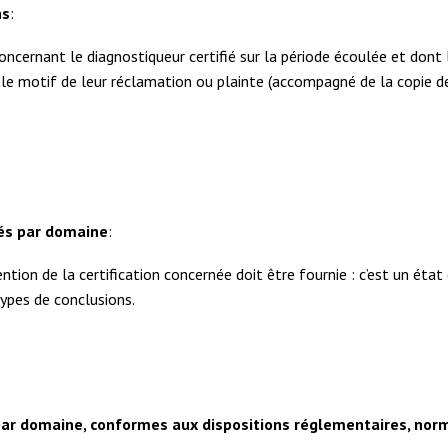
ns
:
 concernant le diagnostiqueur certifié sur la période écoulée et don
, le motif de leur réclamation ou plainte (accompagné de la copie des 
sés par domaine
:
tion de la certification concernée doit être fournie : c’est un état de
types de conclusions.
par domaine, conformes aux dispositions réglementaires, nor