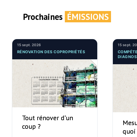
Prochaines
ÉMISSIONS
15 sept. 2026
15 sept. 2
RÉNOVATION DES COPROPRIÉTÉS
COMPÉTE
DIAGNOS
Tout rénover d’un
Mesu
coup ?
quoi