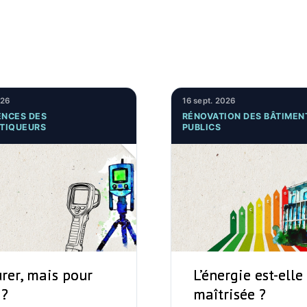
026
16 sept. 2026
NCES DES
RÉNOVATION DES BÂTIMEN
TIQUEURS
PUBLICS
rer, mais pour
L’énergie est-elle
 ?
maîtrisée ?