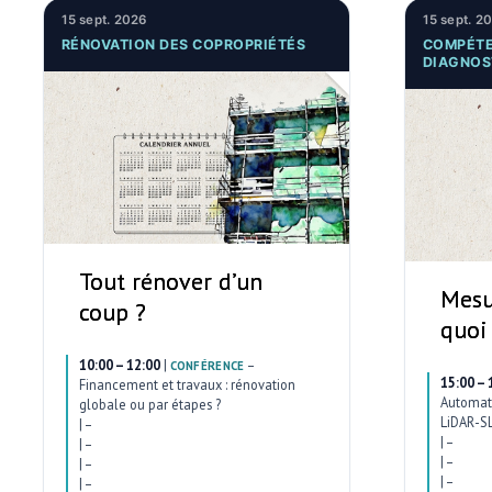
15 sept. 2026
15 sept. 2
RÉNOVATION DES COPROPRIÉTÉS
COMPÉTE
DIAGNOS
Tout rénover d’un
Mesu
coup ?
quoi
10:00 – 12:00
|
–
CONFÉRENCE
15:00 – 
Financement et travaux : rénovation
Automati
globale ou par étapes ?
LiDAR-SL
|
–
|
–
|
–
|
–
|
–
|
–
|
–