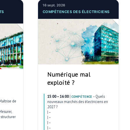
16 sept. 2026
TS
COMPÉTENCES DES ÉLECTRICIENS
Numérique mal
exploité ?
15:00 – 16:00
|
–
Quels
COMPÉTENCE
Maîtrise de
nouveaux marchés des électriciens en
2027 ?
Mesurer,
|
–
structurer
|
–
|
–
|
–