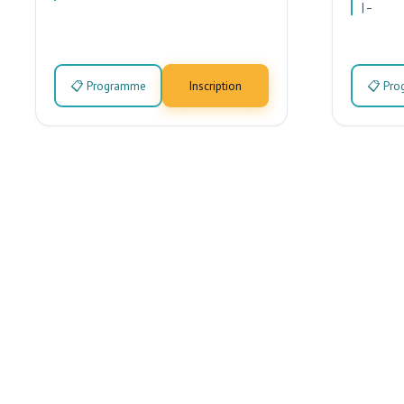
|
–
📋 Programme
Inscription
📋 Pr