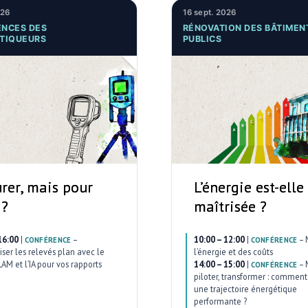
026
16 sept. 2026
NCES DES
RÉNOVATION DES BÂTIMEN
TIQUEURS
PUBLICS
rer, mais pour
L’énergie est-elle
 ?
maîtrisée ?
16:00
|
–
10:00 – 12:00
|
–
CONFÉRENCE
CONFÉRENCE
ser les relevés plan avec le
l’énergie et des coûts
AM et l’IA pour vos rapports
14:00 – 15:00
|
–
CONFÉRENCE
piloter, transformer : comment 
une trajectoire énergétique
performante ?