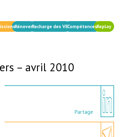
issions
Rénover
Recharge des VE
Compétences
Replay
ers – avril 2010
Partage