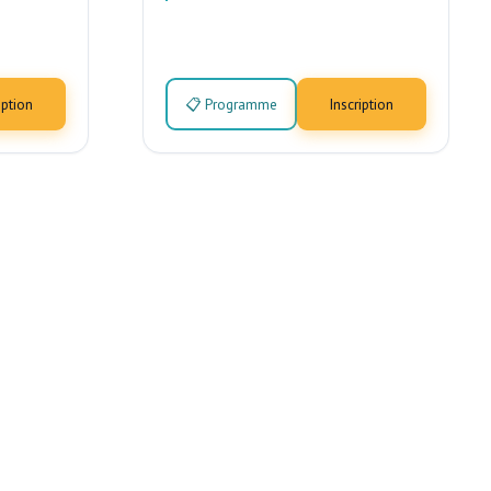
iption
📋 Programme
Inscription