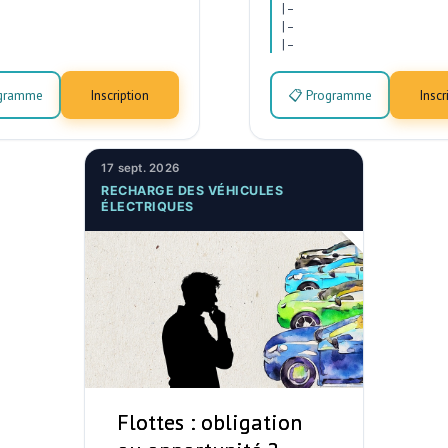
|
–
|
–
|
–
ogramme
Inscription
📋 Programme
Inscr
17 sept. 2026
RECHARGE DES VÉHICULES
ÉLECTRIQUES
Flottes : obligation