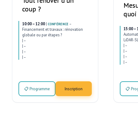
Tout rénover d’un
Mesu
coup ?
quoi
10:00 – 12:00
|
–
CONFÉRENCE
15:00 – 
Financement et travaux : rénovation
Automati
globale ou par étapes ?
LiDAR-SL
|
–
|
–
|
–
|
–
|
–
|
–
|
–
|
–
📋 Programme
Inscription
📋 Pr