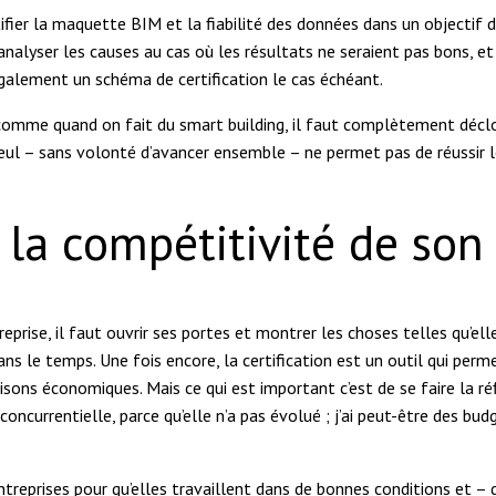
tifier la maquette BIM et la fiabilité des données dans un objectif
d’analyser les causes au cas où les résultats ne seraient pas bons, e
galement un schéma de certification le cas échéant.
t comme quand on fait du smart building, il faut complètement déclois
seul – sans volonté d’avancer ensemble – ne permet pas de réussir 
a compétitivité de son 
eprise, il faut ouvrir ses portes et montrer les choses telles qu’ell
ans le temps. Une fois encore, la certification est un outil qui per
sons économiques. Mais ce qui est important c’est de se faire la réf
 concurrentielle, parce qu’elle n’a pas évolué ; j’ai peut-être des bu
entreprises pour qu’elles travaillent dans de bonnes conditions et – 