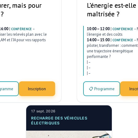
rer, mais pour
L’énergie est-elle
 ?
maîtrisée ?
16:00
|
–
10:00 – 12:00
|
–
CONFÉRENCE
CONFÉRENCE
ser les relevés plan avec le
l’énergie et des coûts
AM et l’IA pour vos rapports
14:00 – 15:00
|
–
CONFÉRENCE
piloter, transformer : comment 
une trajectoire énergétique
performante ?
|
–
|
–
|
–
ogramme
Inscription
📋 Programme
Inscr
17 sept. 2026
RECHARGE DES VÉHICULES
ÉLECTRIQUES