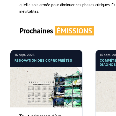
qu’elle soit armée pour diminuer ces phases critiques. Et
inévitables.
Prochaines
ÉMISSIONS
15 sept. 2026
15 sept. 2
RÉNOVATION DES COPROPRIÉTÉS
COMPÉTE
DIAGNOS