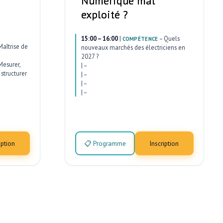
Numérique mal
exploité ?
15:00 – 16:00
|
–
Quels
COMPÉTENCE
Maîtrise de
nouveaux marchés des électriciens en
2027 ?
Mesurer,
|
–
structurer
|
–
|
–
|
–
iption
📋 Programme
Inscription