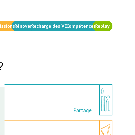
issions
Rénover
Recharge des VE
Compétences
Replay
?
Partage