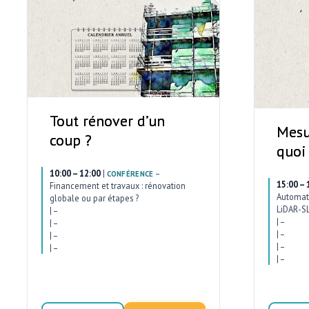
Tout rénover d’un
Mesu
coup ?
quoi
10:00 – 12:00
|
–
CONFÉRENCE
15:00 – 
Financement et travaux : rénovation
Automati
globale ou par étapes ?
LiDAR-SL
|
–
|
–
|
–
|
–
|
–
|
–
|
–
|
–