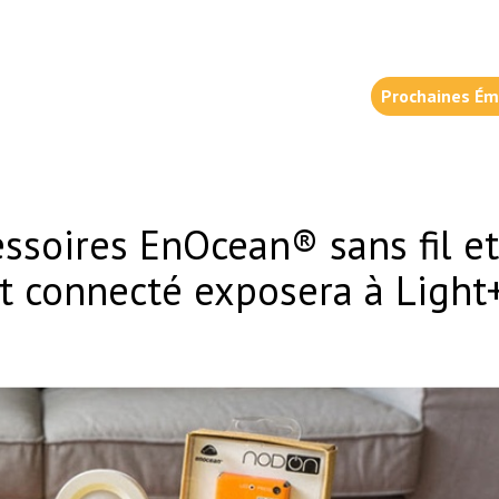
Prochaines Ém
soires EnOcean® sans fil et 
t connecté exposera à Light