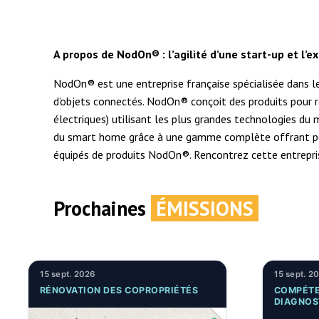
A propos de NodOn® : l’agilité d’une start-up et l’e
NodOn® est une entreprise française spécialisée dans le
d’objets connectés. NodOn® conçoit des produits pour re
électriques) utilisant les plus grandes technologies d
du smart home grâce à une gamme complète offrant perf
équipés de produits NodOn®. Rencontrez cette entreprise
Prochaines
ÉMISSIONS
15 sept. 2026
15 sept. 2
RÉNOVATION DES COPROPRIÉTÉS
COMPÉTE
DIAGNOS