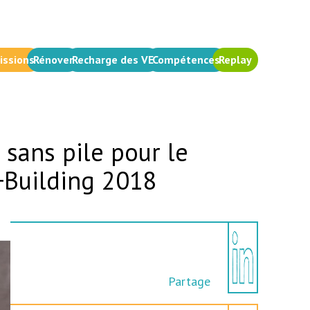
issions
Rénover
Recharge des VE
Compétences
Replay
sans pile pour le
+Building 2018
Partage