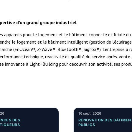
xpertise d’un grand groupe industriel
s appareils pour le logement et le bâtiment connecté et filiale du 
ndre le logement et le bâtiment intelligent (gestion de l’éclairag
u marché (EnOcean®, Z-Wave®, Bluetooth®, Sigfox®). L’entreprise a
ormance technique, réactivité et qualité du service après-vente
 innovante à Light+Building pour découvrir son activité, ses produi
026
16 sept. 2026
NCES DES
RÉNOVATION DES BÂTIMEN
TIQUEURS
PUBLICS