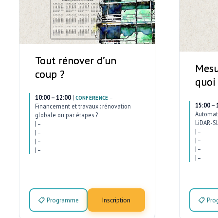
Tout rénover d’un
Mesu
coup ?
quoi
10:00 – 12:00
|
–
CONFÉRENCE
15:00 – 
Financement et travaux : rénovation
Automati
globale ou par étapes ?
LiDAR-SL
|
–
|
–
|
–
|
–
|
–
|
–
|
–
|
–
📋 Programme
Inscription
📋 Pr