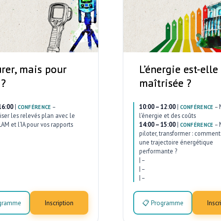
rer, mais pour
L’énergie est-elle
 ?
maîtrisée ?
16:00
|
–
10:00 – 12:00
|
–
CONFÉRENCE
CONFÉRENCE
ser les relevés plan avec le
l’énergie et des coûts
AM et l’IA pour vos rapports
14:00 – 15:00
|
–
CONFÉRENCE
piloter, transformer : comment 
une trajectoire énergétique
performante ?
|
–
|
–
|
–
ogramme
Inscription
📋 Programme
Inscr