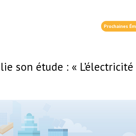
Prochaines Ém
blie son étude : « L’électrici