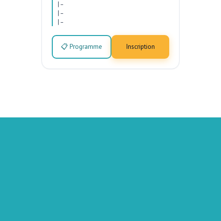
|
–
|
–
|
–
📋 Programme
Inscription