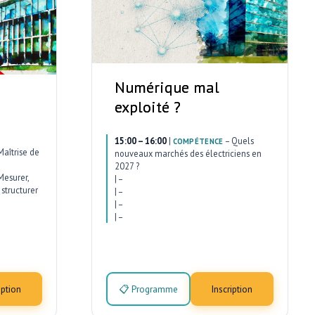
Numérique mal
exploité ?
15:00 – 16:00
|
–
Quels
COMPÉTENCE
Maîtrise de
nouveaux marchés des électriciens en
2027 ?
Mesurer,
|
–
structurer
|
–
|
–
|
–
iption
📋 Programme
Inscription