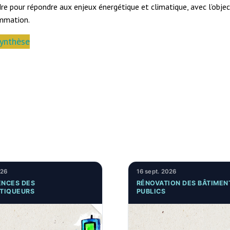
 pour répondre aux enjeux énergétique et climatique, avec l’objecti
ommation.
synthèse
026
16 sept. 2026
NCES DES
RÉNOVATION DES BÂTIMEN
TIQUEURS
PUBLICS