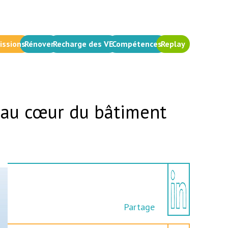
issions
Rénover
Recharge des VE
Compétences
Replay
té au cœur du bâtiment
Partage