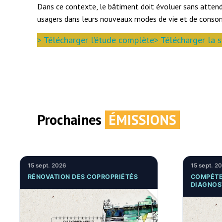
Dans ce contexte, le bâtiment doit évoluer sans attendre
usagers dans leurs nouveaux modes de vie et de cons
> Télécharger l’étude complète
> Télécharger la 
Prochaines
ÉMISSIONS
15 sept. 2026
15 sept. 2
RÉNOVATION DES COPROPRIÉTÉS
COMPÉTE
DIAGNOS