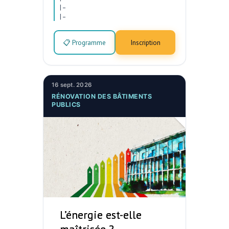
|
–
|
–
📋 Programme
Inscription
16 sept. 2026
RÉNOVATION DES BÂTIMENTS
PUBLICS
L’énergie est-elle