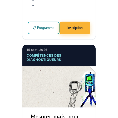
|
–
|
–
|
–
|
–
📋 Programme
Inscription
15 sept. 2026
COMPÉTENCES DES
DIAGNOSTIQUEURS
Mesurer, mais pour