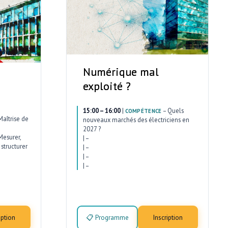
Numérique mal
exploité ?
15:00 – 16:00
|
–
Quels
COMPÉTENCE
Maîtrise de
nouveaux marchés des électriciens en
2027 ?
Mesurer,
|
–
structurer
|
–
|
–
|
–
iption
📋 Programme
Inscription