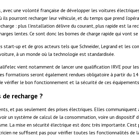
s, avec une volonté française de développer les voitures électriqu
où ils pourront recharger leur véhicule, et du temps que prend l’opé
harge : plus l’installation délivre du courant, plus rapide est la rec
arges lentes. Ce sont donc les bornes de charge rapide qui vont se 
es start-up et de gros acteurs tels que Schneider, Legrand et les c
oiture, à un monde où la technologie est standardisée.
lifelec vient notamment de lancer une qualification IRVE pour les i
Des formations seront également rendues obligatoire à partir du 14 
in de vérifier le bon fonctionnement et la sécurité de ces équipements
s de recharge ?
nts, et pas seulement des prises électriques. Elles communiquent a
avoir un système de calcul de la consommation, voire un dispositif 
me. La mise en sécurité électrique est donc très importante. C’est 
tricien ne suffisent pas pour vérifier toutes les fonctionnalités de la