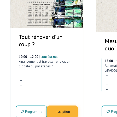
Tout rénover d’un
Mesu
coup ?
quoi
10:00 – 12:00
|
–
CONFÉRENCE
15:00 – 
Financement et travaux : rénovation
Automati
globale ou par étapes ?
LiDAR-SL
|
–
|
–
|
–
|
–
|
–
|
–
|
–
|
–
📋 Programme
Inscription
📋 Pr