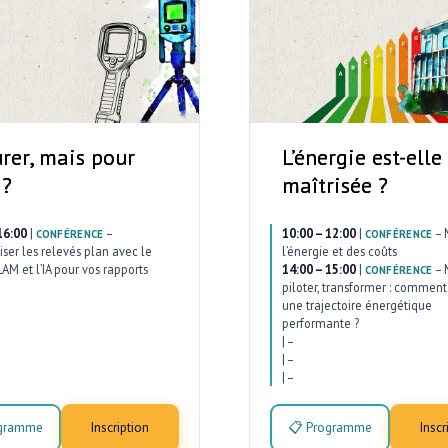
rer, mais pour
L’énergie est-elle
 ?
maîtrisée ?
16:00
|
–
10:00 – 12:00
|
–
CONFÉRENCE
CONFÉRENCE
ser les relevés plan avec le
l’énergie et des coûts
AM et l’IA pour vos rapports
14:00 – 15:00
|
–
CONFÉRENCE
piloter, transformer : comment 
une trajectoire énergétique
performante ?
|
–
|
–
|
–
ogramme
Inscription
📋 Programme
Inscr