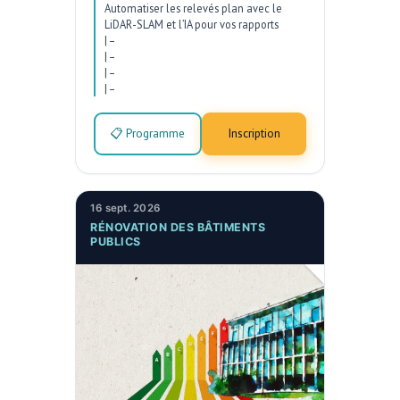
Automatiser les relevés plan avec le
LiDAR-SLAM et l’IA pour vos rapports
|
–
|
–
|
–
|
–
📋 Programme
Inscription
16 sept. 2026
RÉNOVATION DES BÂTIMENTS
PUBLICS