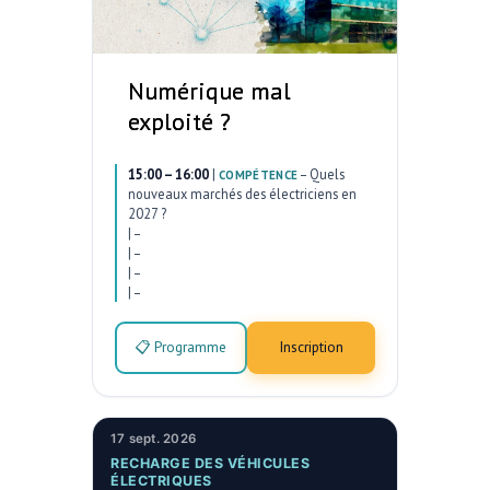
Numérique mal
exploité ?
15:00 – 16:00
|
–
Quels
COMPÉTENCE
nouveaux marchés des électriciens en
2027 ?
|
–
|
–
|
–
|
–
📋 Programme
Inscription
17 sept. 2026
RECHARGE DES VÉHICULES
ÉLECTRIQUES