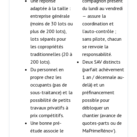
Une réponse
compagnon présent
adaptée à la taille :
du lundi au vendredi
entreprise générale
— assure la
(moins de 30 lots ou
coordination et
plus de 200 lots),
l’auto-contrôle ;
lots séparés pour
sans pilote, chacun
les copropriétés
se renvoie la
traditionnelles (20 à
responsabilité.
200 lots).
Deux SAV distincts
Du personnel en
(parfait achèvement
propre chez les
1 an / décennale au-
occupants (pas de
delà) et un
sous-traitance) et la
préfinancement
possibilité de petits
possible pour
travaux privatifs à
débloquer un
prix compétitifs.
chantier (avance de
Une bonne pré-
quotes-parts ou de
étude associe le
MaPrimeRénov’).