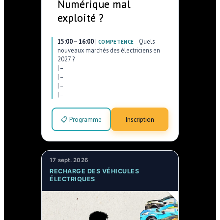
Numérique mal
exploité ?
15:00 – 16:00
|
–
Quels
COMPÉTENCE
nouveaux marchés des électriciens en
2027 ?
|
–
|
–
|
–
|
–
📋 Programme
Inscription
17 sept. 2026
RECHARGE DES VÉHICULES
ÉLECTRIQUES