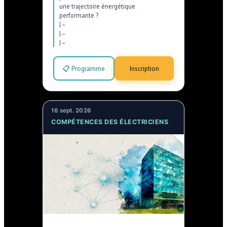
une trajectoire énergétique
performante ?
|
–
|
–
|
–
📋 Programme
Inscription
16 sept. 2026
COMPÉTENCES DES ÉLECTRICIENS