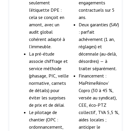
seulement
engagements
l’étiquette DPE :
contractuels sur 5
cela se conçoit en
ans.
amont, avec un
Deux garanties (SAV)
audit global
: parfait
cohérent adapté à
achèvement (1 an,
l’immeuble.
réglages) et
La pré-étude
décennale (au-delà,
associe chiffrage et
désordres) — à
service méthode
traiter séparément.
(phasage, PIC, veille
Financement :
normative, carnets
MaPrimeRénov’
de détails) pour
Copro (30 à 45 %,
éviter les surprises
versée au syndicat),
de prix et de délai.
CEE, éco-PTZ
Le pilotage de
collectif, TVA 5,5 %,
chantier (OPC :
aides locales ;
ordonnancement,
anticiper le