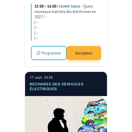
15:00 – 16:00
|
–
Quels
COMPÉTENCE
nouveaux marchés des électriciens en
2027 ?
|
–
|
–
|
–
|
–
📋 Programme
Inscription
17 sept. 2026
RECHARGE DES VÉHICULES
ÉLECTRIQUES