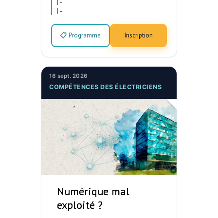
|
–
|
–
📋 Programme
Inscription
16 sept. 2026
COMPÉTENCES DES ÉLECTRICIENS
Numérique mal
exploité ?