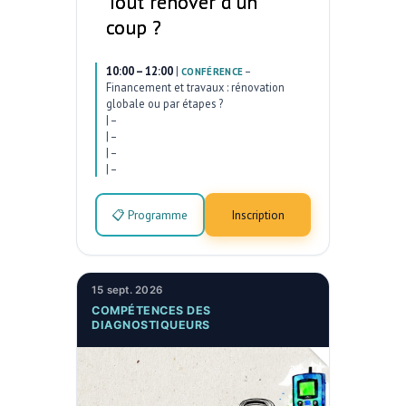
Tout rénover d’un
coup ?
10:00 – 12:00
|
–
CONFÉRENCE
Financement et travaux : rénovation
globale ou par étapes ?
|
–
|
–
|
–
|
–
📋 Programme
Inscription
15 sept. 2026
COMPÉTENCES DES
DIAGNOSTIQUEURS