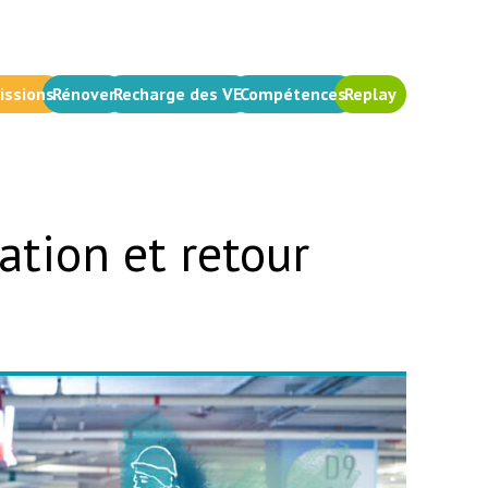
issions
Rénover
Recharge des VE
Compétences
Replay
ation et retour