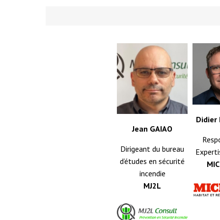
Didie
Jean GAIAO
Resp
Dirigeant du bureau
Experti
d’études en sécurité
MI
incendie
MJ2L