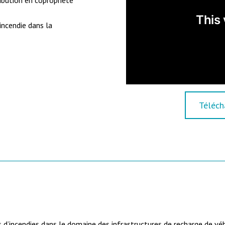
ibution en copropriété
incendie dans la
Téléch
 d’incendies dans le domaine des infrastructures de recharge de véh