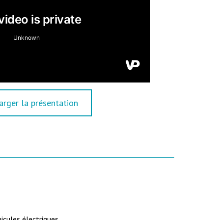
arger la présentation
icules électriques