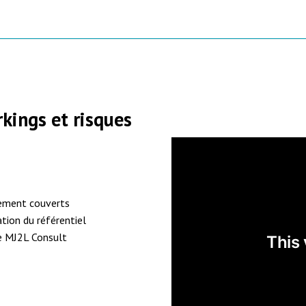
rkings et risques
nement couverts
tion du référentiel
se MJ2L Consult