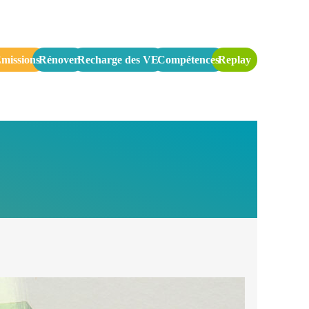
missions
Rénover
Recharge des VE
Compétences
Replay