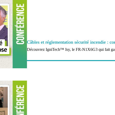
Câbles et réglementation sécurité incendie : com
Découvrez IgniTech™ Isy, le FR‑N1X6G3 qui fait gagn