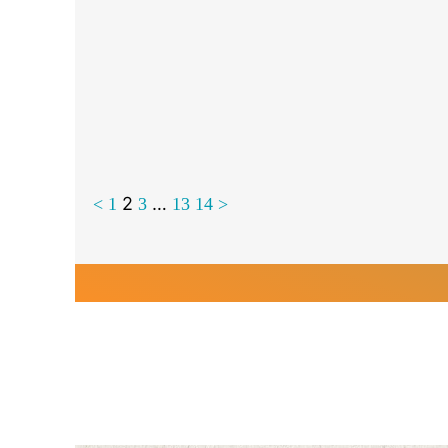
2
…
<
1
3
13
14
>