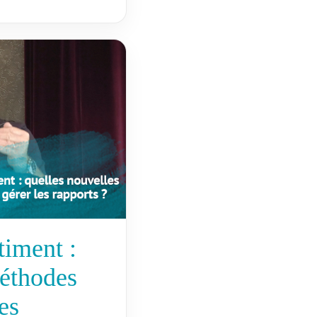
timent :
méthodes
es