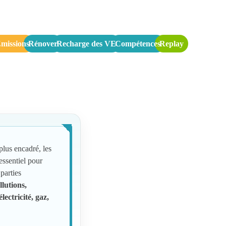
missions
Rénover
Recharge des VE
Compétences
Replay
lus encadré, les
essentiel pour
 parties
llutions,
lectricité, gaz,