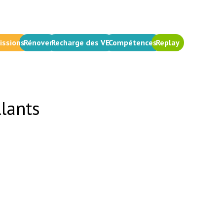
issions
Rénover
Recharge des VE
Compétences
Replay
llants