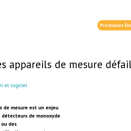
Prochaines Ém
es appareils de mesure défai
l et logiciel
ils de mesure est un enjeu
es détecteurs de monoxyde
 ou des