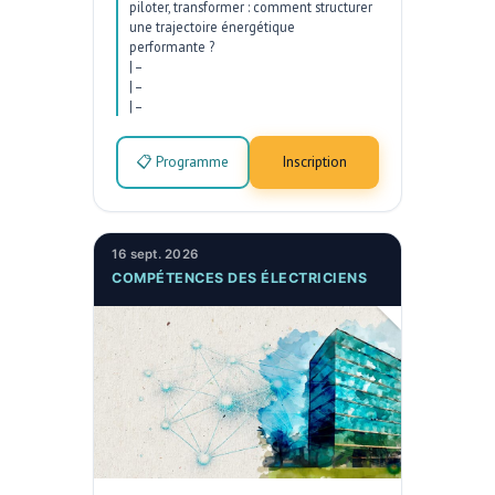
piloter, transformer : comment structurer
une trajectoire énergétique
performante ?
|
–
|
–
|
–
📋 Programme
Inscription
16 sept. 2026
COMPÉTENCES DES ÉLECTRICIENS