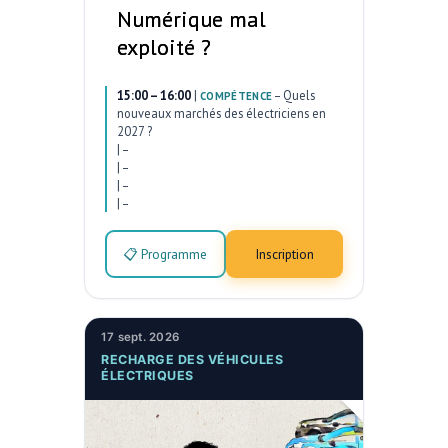
Numérique mal
exploité ?
15:00 – 16:00
|
–
Quels
COMPÉTENCE
nouveaux marchés des électriciens en
2027 ?
|
–
|
–
|
–
|
–
📋 Programme
Inscription
17 sept. 2026
RECHARGE DES VÉHICULES
ÉLECTRIQUES