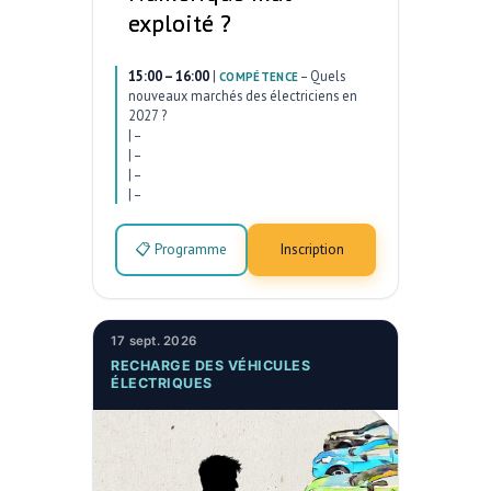
exploité ?
15:00 – 16:00
|
–
Quels
COMPÉTENCE
nouveaux marchés des électriciens en
2027 ?
|
–
|
–
|
–
|
–
📋 Programme
Inscription
17 sept. 2026
RECHARGE DES VÉHICULES
ÉLECTRIQUES