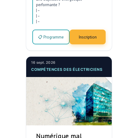
performante ?
|
–
|
–
|
–
📋 Programme
Inscription
16 sept. 2026
COMPÉTENCES DES ÉLECTRICIENS
Numérique mal