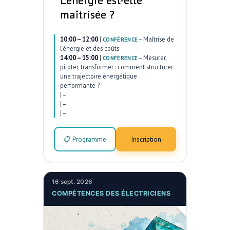
L’énergie est-elle
maîtrisée ?
10:00 – 12:00
|
–
Maîtrise de
CONFÉRENCE
l’énergie et des coûts
14:00 – 15:00
|
–
Mesurer,
CONFÉRENCE
piloter, transformer : comment structurer
une trajectoire énergétique
performante ?
|
–
|
–
|
–
📋 Programme
Inscription
16 sept. 2026
COMPÉTENCES DES ÉLECTRICIENS