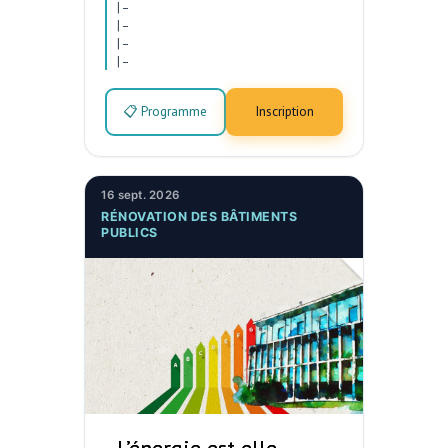
|
–
|
–
|
–
|
–
📋 Programme
Inscription
16 sept. 2026
RÉNOVATION DES BÂTIMENTS
PUBLICS