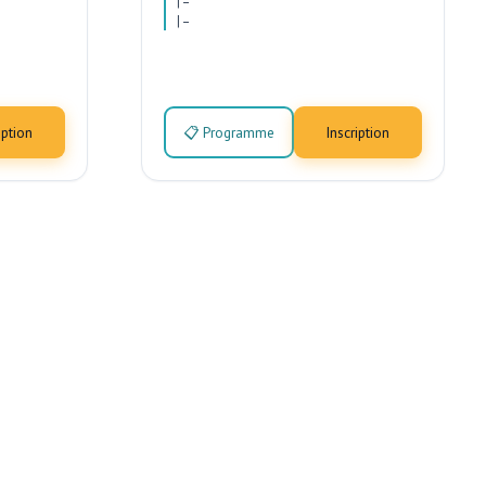
|
–
|
–
iption
📋 Programme
Inscription