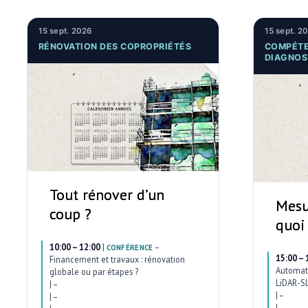
15 sept. 2026
15 sept. 2
RÉNOVATION DES COPROPRIÉTÉS
COMPÉTE
DIAGNOS
Tout rénover d’un
Mesu
coup ?
quoi
10:00 – 12:00
|
–
CONFÉRENCE
15:00 – 
Financement et travaux : rénovation
Automati
globale ou par étapes ?
LiDAR-SL
|
–
|
–
|
–
|
–