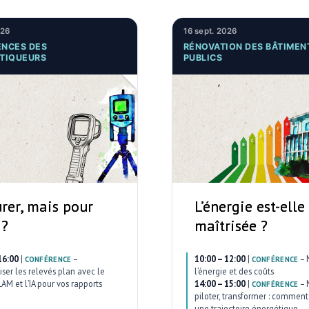
026
16 sept. 2026
NCES DES
RÉNOVATION DES BÂTIMEN
TIQUEURS
PUBLICS
rer, mais pour
L’énergie est-elle
 ?
maîtrisée ?
16:00
|
–
10:00 – 12:00
|
–
CONFÉRENCE
CONFÉRENCE
ser les relevés plan avec le
l’énergie et des coûts
AM et l’IA pour vos rapports
14:00 – 15:00
|
–
CONFÉRENCE
piloter, transformer : comment 
une trajectoire énergétique