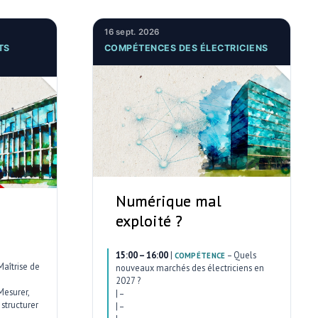
16 sept. 2026
TS
COMPÉTENCES DES ÉLECTRICIENS
Numérique mal
exploité ?
15:00 – 16:00
|
–
Quels
COMPÉTENCE
Maîtrise de
nouveaux marchés des électriciens en
2027 ?
Mesurer,
|
–
structurer
|
–