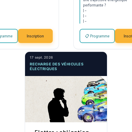
performante ?
|
–
|
–
|
–
ogramme
Inscription
📋 Programme
Inscr
17 sept. 2026
RECHARGE DES VÉHICULES
ÉLECTRIQUES