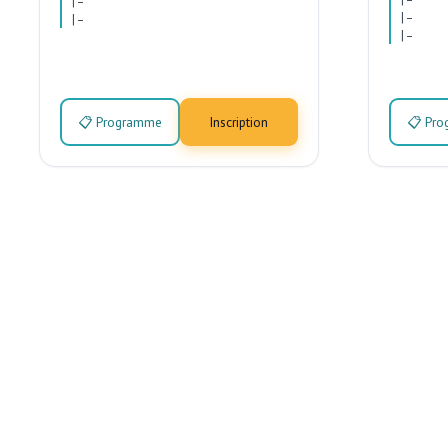
|
–
|
–
|
–
|
–
📋 Programme
Inscription
📋 Pr