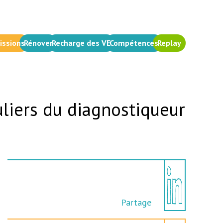
issions
Rénover
Recharge des VE
Compétences
Replay
uliers du diagnostiqueur
Partage