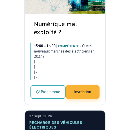
Numérique mal
exploité ?
15:00 – 16:00
|
–
Quels
COMPÉTENCE
nouveaux marchés des électriciens en
2027 ?
|
–
|
–
|
–
|
–
📋 Programme
Inscription
17 sept. 2026
RECHARGE DES VÉHICULES
ÉLECTRIQUES