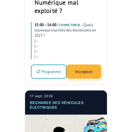
Numérique mal
exploité ?
15:00 – 16:00
|
–
Quels
COMPÉTENCE
nouveaux marchés des électriciens en
2027 ?
|
–
|
–
|
–
|
–
📋 Programme
Inscription
17 sept. 2026
RECHARGE DES VÉHICULES
ÉLECTRIQUES