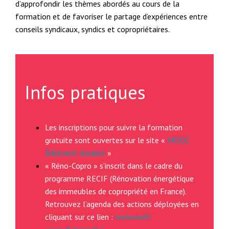
d’approfondir les thèmes abordés au cours de la
formation et de favoriser le partage d’expériences entre
conseils syndicaux, syndics et copropriétaires.
Infos pratiques
Les inscriptions pour suivre la formation
gratuite sont ouvertes sur le site «
MOOC
Bâtiment durable
»
« Réno-Copro » s’inscrit dans le cadre du
programme RECIF (Rénovation énergétique
des immeubles de copropriété en France).
Retrouvez l’agenda des actions déployées en
cliquant sur ce lien :
www.recif-