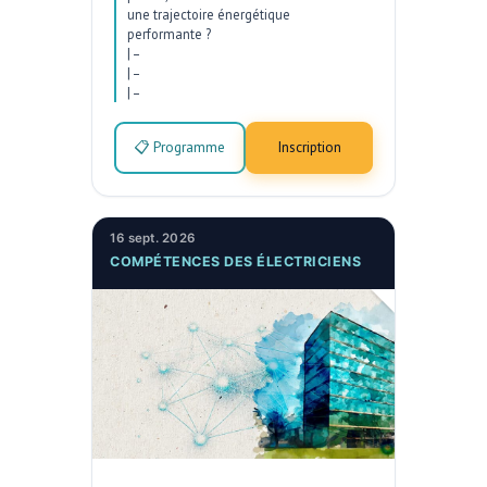
une trajectoire énergétique
performante ?
|
–
|
–
|
–
📋 Programme
Inscription
16 sept. 2026
COMPÉTENCES DES ÉLECTRICIENS