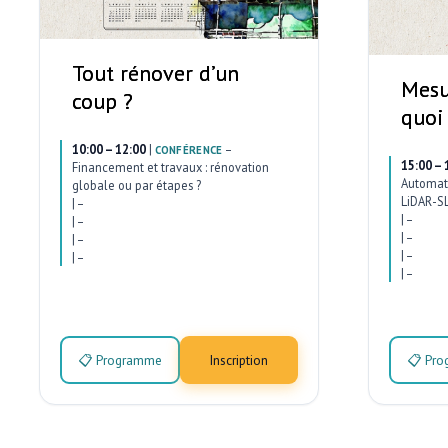
Tout rénover d’un
Mesu
coup ?
quoi
10:00 – 12:00
|
–
CONFÉRENCE
15:00 – 
Financement et travaux : rénovation
Automati
globale ou par étapes ?
LiDAR-SL
|
–
|
–
|
–
|
–
|
–
|
–
|
–
|
–
📋 Programme
Inscription
📋 Pr