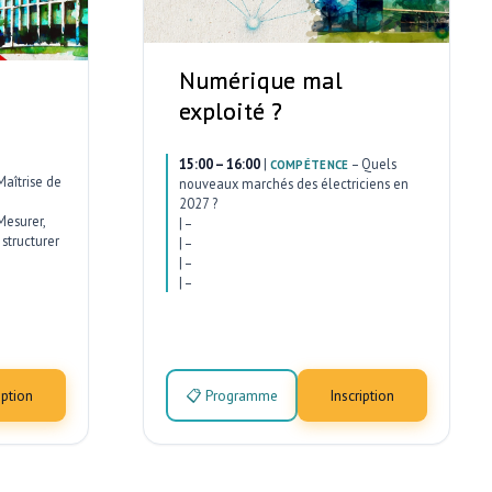
Numérique mal
exploité ?
15:00 – 16:00
|
–
Quels
COMPÉTENCE
Maîtrise de
nouveaux marchés des électriciens en
2027 ?
Mesurer,
|
–
structurer
|
–
|
–
|
–
iption
📋 Programme
Inscription