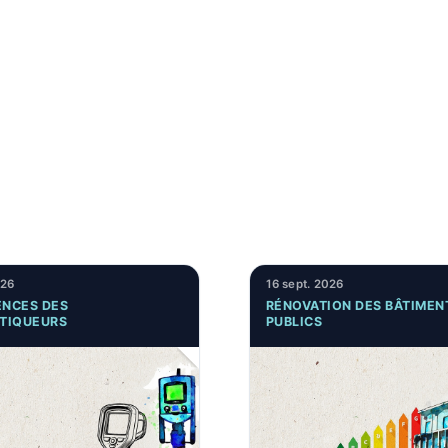
026
16 sept. 2026
NCES DES
RÉNOVATION DES BÂTIMEN
TIQUEURS
PUBLICS