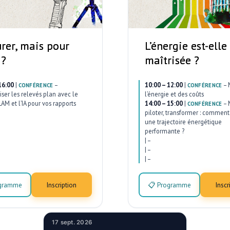
rer, mais pour
L’énergie est-elle
 ?
maîtrisée ?
16:00
|
–
10:00 – 12:00
|
–
CONFÉRENCE
CONFÉRENCE
ser les relevés plan avec le
l’énergie et des coûts
AM et l’IA pour vos rapports
14:00 – 15:00
|
–
CONFÉRENCE
piloter, transformer : comment 
une trajectoire énergétique
performante ?
|
–
|
–
|
–
ogramme
Inscription
📋 Programme
Inscr
17 sept. 2026