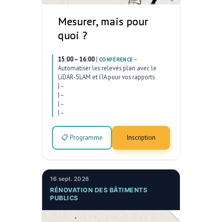
Mesurer, mais pour
quoi ?
15:00 – 16:00
|
–
CONFÉRENCE
Automatiser les relevés plan avec le
LiDAR-SLAM et l’IA pour vos rapports
|
–
|
–
|
–
|
–
📋 Programme
Inscription
16 sept. 2026
RÉNOVATION DES BÂTIMENTS
PUBLICS