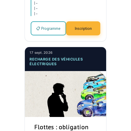
|
–
|
–
|
–
📋 Programme
Inscription
17 sept. 2026
RECHARGE DES VÉHICULES
ÉLECTRIQUES
Flottes : obligation