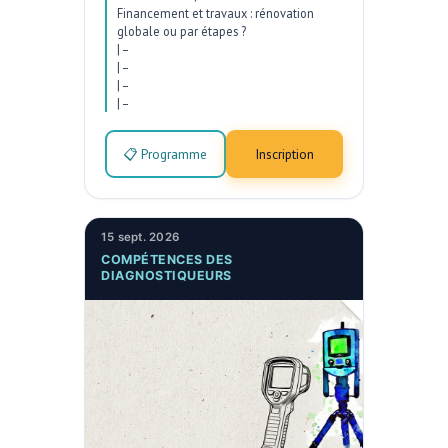
Financement et travaux : rénovation
globale ou par étapes ?
|
–
|
–
|
–
|
–
📋 Programme
Inscription
15 sept. 2026
COMPÉTENCES DES
DIAGNOSTIQUEURS