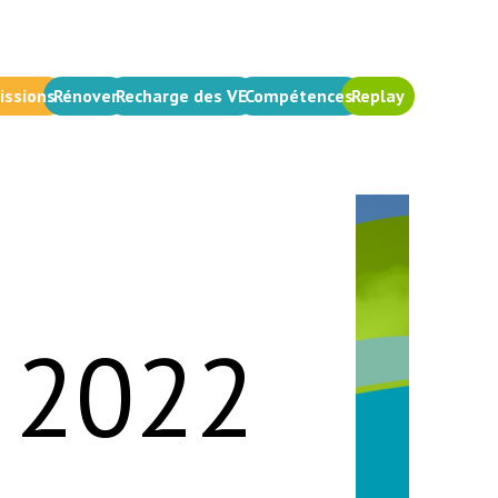
issions
Rénover
Recharge des VE
Compétences
Replay
 2022