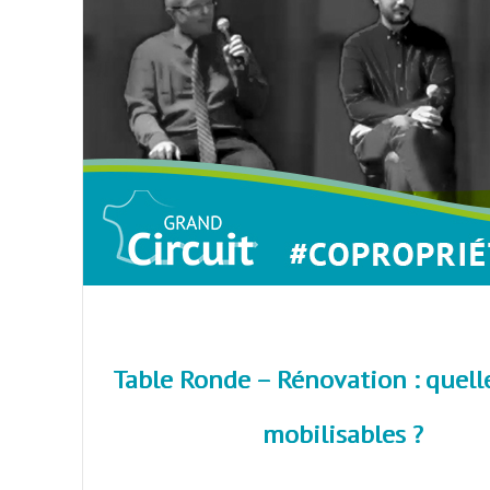
Table Ronde – Rénovation : quell
mobilisables ?