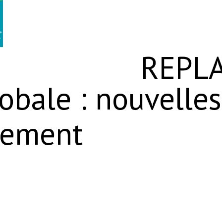
REPL
obale : nouvelles
nement