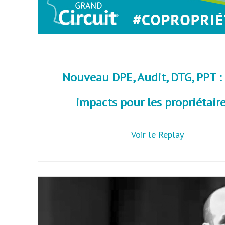
Nouveau DPE, Audit, DTG, PPT :
impacts pour les propriétaire
Voir le Replay