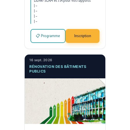
LiDAR-SLAM et l’IA pour vos rapports
|
–
|
–
|
–
|
–
📋 Programme
Inscription
16 sept. 2026
RÉNOVATION DES BÂTIMENTS
PUBLICS