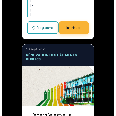
|
–
|
–
|
–
|
–
📋 Programme
Inscription
16 sept. 2026
RÉNOVATION DES BÂTIMENTS
PUBLICS
L’énergie est-elle