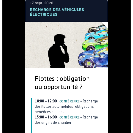
17 sept. 2026
RECHARGE DES VÉHICULES
ÉLECTRIQUES
Flottes : obligation
ou opportunité ?
10:00 – 12:00
|
–
Recharge
CONFÉRENCE
des flottes automobiles : obligations,
bénéfices et aides
15:00 – 16:00
|
–
Recharge
CONFÉRENCE
des engins de chantier
|
–
|
–