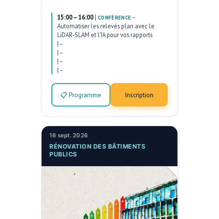
15:00 – 16:00
|
–
CONFÉRENCE
Automatiser les relevés plan avec le
LiDAR-SLAM et l’IA pour vos rapports
|
–
|
–
|
–
|
–
📋 Programme
Inscription
16 sept. 2026
RÉNOVATION DES BÂTIMENTS
PUBLICS