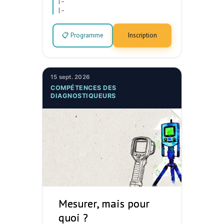
|
–
|
–
📋 Programme
Inscription
15 sept. 2026
COMPÉTENCES DES
DIAGNOSTIQUEURS
Mesurer, mais pour
quoi ?