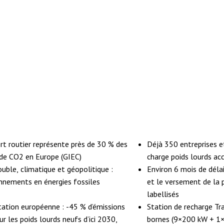
rt routier représente près de 30 % des
Déjà 350 entreprises e
de CO2 en Europe (GIEC)
charge poids lourds a
uble, climatique et géopolitique :
Environ 6 mois de délai
nnements en énergies fossiles
et le versement de la p
labellisés
ation européenne : -45 % d’émissions
Station de recharge Tr
r les poids lourds neufs d’ici 2030,
bornes (9×200 kW + 1