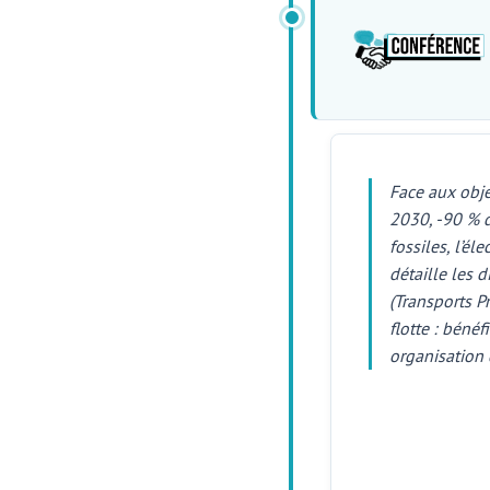
Face aux obje
2030, -90 % d
fossiles, l’él
détaille les 
(Transports P
flotte : béné
organisation d