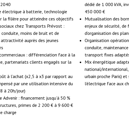
i 2040
dédié de 1 000 kVA, i
e électrique à batterie, technologie
450 000 €
 la filière pour atteindre ces objectifs
Mutualisation des born
sociaux chez Transports Prévost :
enjeux de sécurité, de 
 conduite, moins de bruit et de
d’organisation des plan
, attractivité auprès des jeunes
Organisation opérationn
rs
conduite, maintenance 
commerciaux : différenciation face à la
transport fixes adapté
e, partenariats clients engagés sur la
Mix énergétique adapté
national/international,
oût à l’achat (x2,5 à x3 par rapport au
urbain proche Paris) et 
mpensé par une utilisation intensive du
l’électrique face aux c
18 à 20h/jour)
 Advenir : financement jusqu’à 50 %
tructures, primes de 2 200 € à 9 600 €
de charge