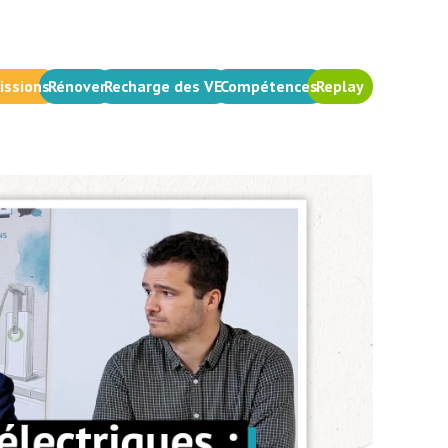
issions
Rénover
Recharge des VE
Compétences
Replay