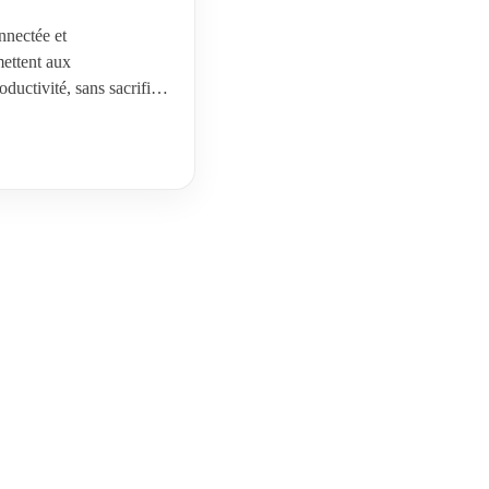
nnectée et
mettent aux
oductivité, sans sacrifier