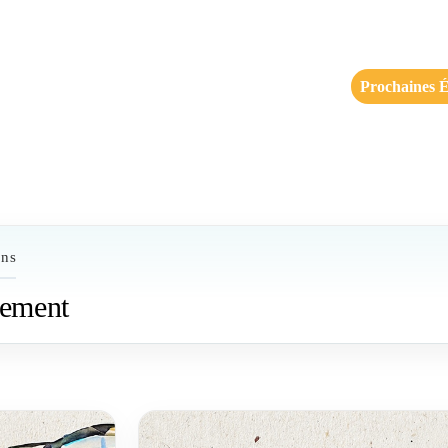
Prochaines É
ons
nement