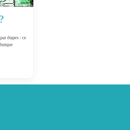
?
par étapes : ce
chnique